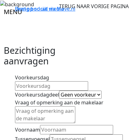
TERUG NAAR VORIGE PAGINA
Breng bod uit via
Deel op social media
Move.nl
MENU
Bezichtiging
aanvragen
Voorkeursdag
Voorkeursdagdeel
Vraag of opmerking aan de makelaar
Voornaam
Tussenvoegsel