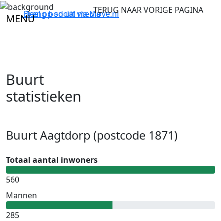
TERUG NAAR VORIGE PAGINA
Breng bod uit via
Deel op social media
Move.nl
MENU
Buurt
statistieken
Buurt Aagtdorp (postcode 1871)
Totaal aantal inwoners
560
Mannen
285