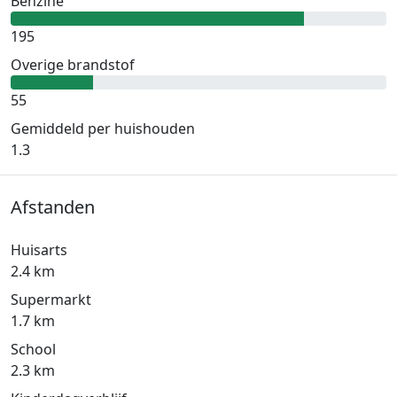
Benzine
195
Overige brandstof
55
Gemiddeld per huishouden
1.3
Afstanden
Huisarts
2.4 km
Supermarkt
1.7 km
School
2.3 km